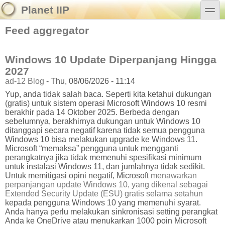
Skip to main content
Skip to search
toggle
Planet IIP
Feed aggregator
Windows 10 Update Diperpanjang Hingga
2027
ad-12 Blog
-
Thu, 08/06/2026 - 11:14
Yup, anda tidak salah baca. Seperti kita ketahui dukungan
(gratis) untuk sistem operasi Microsoft Windows 10 resmi
berakhir pada 14 Oktober 2025. Berbeda dengan
sebelumnya, berakhirnya dukungan untuk Windows 10
ditanggapi secara negatif karena tidak semua pengguna
Windows 10 bisa melakukan upgrade ke Windows 11.
Microsoft “memaksa” pengguna untuk mengganti
perangkatnya jika tidak memenuhi spesifikasi minimum
untuk instalasi Windows 11, dan jumlahnya tidak sedikit.
Untuk memitigasi opini negatif, Microsoft
menawarkan
perpanjangan update Windows 10, yang dikenal sebagai
Extended Security Update (ESU) gratis selama setahun
kepada pengguna Windows 10 yang memenuhi syarat.
Anda hanya perlu melakukan sinkronisasi setting perangkat
Anda ke OneDrive atau menukarkan 1000 poin Microsoft