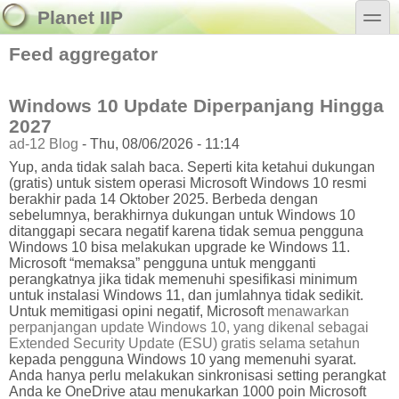
Skip to main content
Skip to search
toggle
Planet IIP
Feed aggregator
Windows 10 Update Diperpanjang Hingga
2027
ad-12 Blog
-
Thu, 08/06/2026 - 11:14
Yup, anda tidak salah baca. Seperti kita ketahui dukungan
(gratis) untuk sistem operasi Microsoft Windows 10 resmi
berakhir pada 14 Oktober 2025. Berbeda dengan
sebelumnya, berakhirnya dukungan untuk Windows 10
ditanggapi secara negatif karena tidak semua pengguna
Windows 10 bisa melakukan upgrade ke Windows 11.
Microsoft “memaksa” pengguna untuk mengganti
perangkatnya jika tidak memenuhi spesifikasi minimum
untuk instalasi Windows 11, dan jumlahnya tidak sedikit.
Untuk memitigasi opini negatif, Microsoft
menawarkan
perpanjangan update Windows 10, yang dikenal sebagai
Extended Security Update (ESU) gratis selama setahun
kepada pengguna Windows 10 yang memenuhi syarat.
Anda hanya perlu melakukan sinkronisasi setting perangkat
Anda ke OneDrive atau menukarkan 1000 poin Microsoft